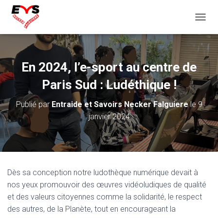
D
É
P
L
I
En 2024, l’e-sport au centre de
E
R
Paris Sud : Ludéthique !
L
A
Publié par
Entraide et Savoirs Necker Falguiere
le
9
N
janvier 2024
A
V
I
G
A
T
Dès sa conception notre ludothèque numérique devait à
I
O
nos yeux promouvoir des œuvres vidéoludiques de qualité
N
et des valeurs citoyennes comme la solidarité, le respect
des autres, de la Planète, tout en encourageant la