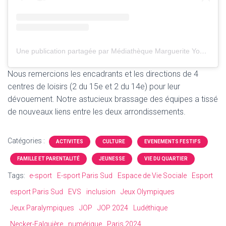
Une publication partagée par Médiathèque Marguerite Yourcenar (@mmargueriteyourcenar)
Nous remercions les encadrants et les directions de 4
centres de loisirs (2 du 15e et 2 du 14e) pour leur
dévouement. Notre astucieux brassage des équipes a tissé
de nouveaux liens entre les deux arrondissements.
Catégories :
ACTIVITES
CULTURE
EVENEMENTS FESTIFS
FAMILLE ET PARENTALITÉ
JEUNESSE
VIE DU QUARTIER
Tags:
e-sport
E-sport Paris Sud
Espace de Vie Sociale
Esport
esport Paris Sud
EVS
inclusion
Jeux Olympiques
Jeux Paralympiques
JOP
JOP 2024
Ludéthique
Necker-Falguière
numérique
Paris 2024