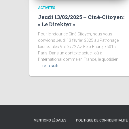
ACTIVITES
Jeudi 13/02/2025 – Ciné-Citoyen:
« Le Direktør »
Pour le retour de Ciné-Citoyen, nous vous
convions Jeudi 13 février 2025 au Patronage
laïque Jules Vallès 72 Av. Félix Faure, 75015
Paris. Dans un contexte actuel, où à
l’international comme en France, le quotidien
Lire la suite…
MENTIONS LÉGALES
POLITIQUE DE CONFIDENTIALITÉ