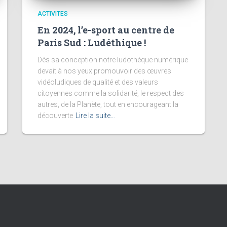
ACTIVITES
En 2024, l’e-sport au centre de
Paris Sud : Ludéthique !
Dès sa conception notre ludothèque numérique
devait à nos yeux promouvoir des œuvres
vidéoludiques de qualité et des valeurs
citoyennes comme la solidarité, le respect des
autres, de la Planète, tout en encourageant la
découverte
Lire la suite…