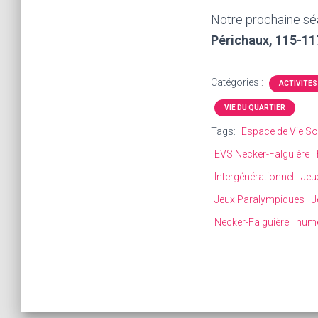
Notre prochaine sé
Périchaux, 115-11
Catégories :
ACTIVITES
VIE DU QUARTIER
Tags:
Espace de Vie So
EVS Necker-Falguière
Intergénérationnel
Jeu
Jeux Paralympiques
J
Necker-Falguière
numé