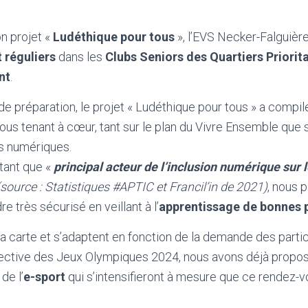
n projet «
Ludéthique pour tous
», l’EVS Necker-Falguièr
t réguliers
dans les
Clubs Seniors des Quartiers Prioritai
nt
.
 de préparation, le projet « Ludéthique pour tous » a compi
ous tenant à cœur, tant sur le plan du Vivre Ensemble que 
es numériques.
tant que «
principal acteur de l’inclusion numérique sur 
(source : Statistiques #APTIC et Francil’in de 2021)
, nous 
re très sécurisé en veillant à l’
apprentissage de bonnes 
 la carte et s’adaptent en fonction de la demande des partic
spective des Jeux Olympiques 2024, nous avons déjà propos
de l’
e-sport
qui s’intensifieront à mesure que ce rendez-