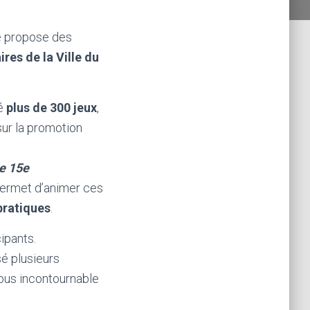
e propose des
res de la Ville du
lé
plus de 300 jeux
,
sur la promotion
le 15e
permet d’animer ces
pratiques
.
ipants.
é plusieurs
vous incontournable