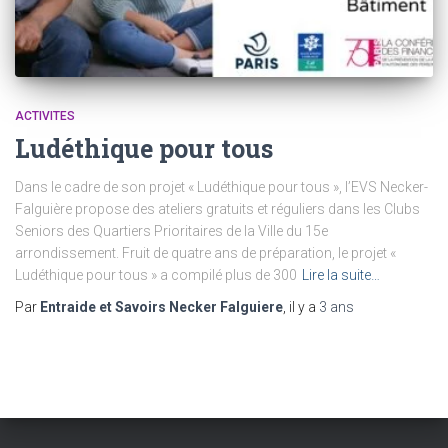
ACTIVITES
Ludéthique pour tous
Dans le cadre de son projet « Ludéthique pour tous », l’EVS Necker-
Falguière propose des ateliers gratuits et réguliers dans les Clubs
Seniors des Quartiers Prioritaires de la Ville du 15e
arrondissement. Fruit de quatre ans de préparation, le projet «
Ludéthique pour tous » a compilé plus de 300
Lire la suite…
Par
Entraide et Savoirs Necker Falguiere
, il y a
3 ans