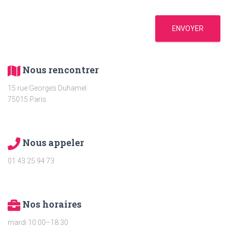
a
g
e
ENVOYER
*
Nous rencontrer
15 rue Georges Duhamel
75015 Paris
Nous appeler
01 43 25 94 73
Nos horaires
mardi 10:00–18:30