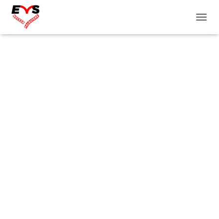
D
É
P
L
I
E
R
L
A
N
A
V
I
G
A
T
I
O
N